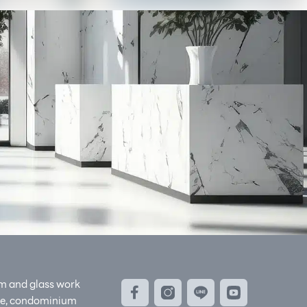
่
um and glass work
ome, condominium