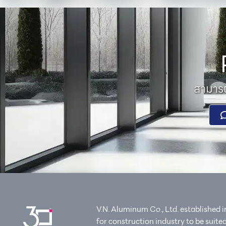
สามารถ
V.N. Aluminum Co., Ltd. established 
for construction industry to be suit