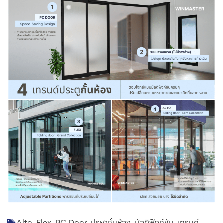
Alto
,
Flex
,
PC Door
,
ประตูกั้นห้อง
,
มัลติฟังก์ชัน
,
เทรนด์